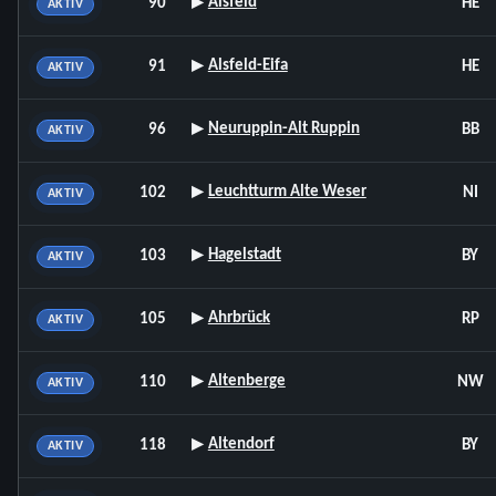
▸
Alsfeld
90
HE
AKTIV
▸
Alsfeld-Eifa
91
HE
AKTIV
▸
Neuruppin-Alt Ruppin
96
BB
AKTIV
▸
Leuchtturm Alte Weser
102
NI
AKTIV
▸
Hagelstadt
103
BY
AKTIV
▸
Ahrbrück
105
RP
AKTIV
▸
Altenberge
110
NW
AKTIV
▸
Altendorf
118
BY
AKTIV