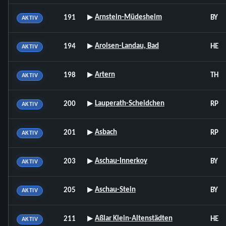
▸
Arnstein-Müdesheim
191
BY
AKTIV
▸
Arolsen-Landau, Bad
194
HE
AKTIV
▸
Artern
198
TH
AKTIV
▸
Lauperath-Scheidchen
200
RP
AKTIV
▸
Asbach
201
RP
AKTIV
▸
Aschau-Innerkoy
203
BY
AKTIV
▸
Aschau-Stein
205
BY
AKTIV
▸
Aßlar Klein-Altenstädten
211
HE
AKTIV