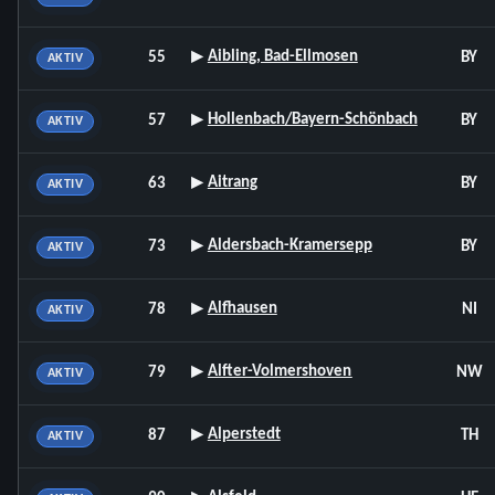
▸
Aibling, Bad-Ellmosen
55
BY
AKTIV
▸
Hollenbach/Bayern-Schönbach
57
BY
AKTIV
▸
Aitrang
63
BY
AKTIV
▸
Aldersbach-Kramersepp
73
BY
AKTIV
▸
Alfhausen
78
NI
AKTIV
▸
Alfter-Volmershoven
79
NW
AKTIV
▸
Alperstedt
87
TH
AKTIV