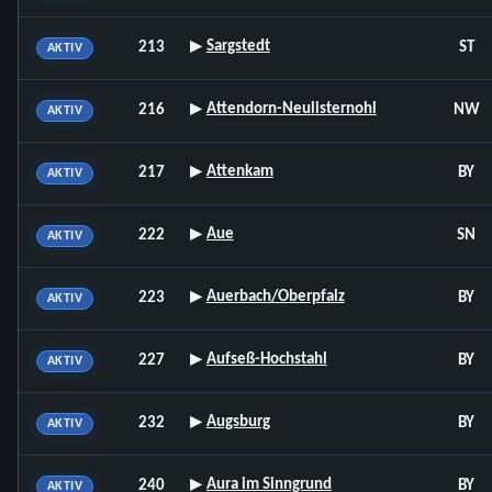
▸
Sargstedt
213
ST
AKTIV
▸
Attendorn-Neulisternohl
216
NW
AKTIV
▸
Attenkam
217
BY
AKTIV
▸
Aue
222
SN
AKTIV
▸
Auerbach/Oberpfalz
223
BY
AKTIV
▸
Aufseß-Hochstahl
227
BY
AKTIV
▸
Augsburg
232
BY
AKTIV
▸
Aura im Sinngrund
240
BY
AKTIV