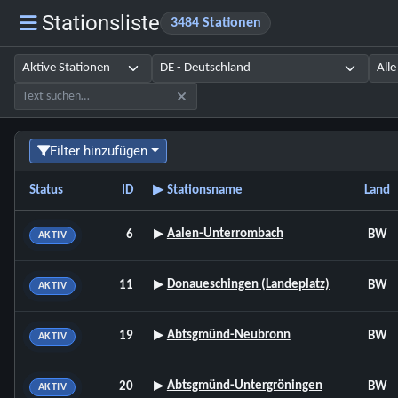
Stationsliste
3484 Stationen
Filter hinzufügen
▸
Status
ID
Stationsname
Land
▸
Aalen-Unterrombach
6
BW
AKTIV
▸
Donaueschingen (Landeplatz)
11
BW
AKTIV
▸
Abtsgmünd-Neubronn
19
BW
AKTIV
▸
Abtsgmünd-Untergröningen
20
BW
AKTIV