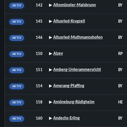
▸
Altomünster-Maisbrunn
142
BY
AKTIV
▸
Altusried-Krugzell
145
BY
AKTIV
▸
Altusried-Muthmannshofen
146
BY
AKTIV
▸
Alzey
150
RP
AKTIV
▸
Amberg-Unterammersricht
151
BY
AKTIV
▸
Amerang-Pfaffing
154
BY
AKTIV
▸
Amöneburg-Rüdigheim
158
HE
AKTIV
▸
Andechs-Erling
160
BY
AKTIV