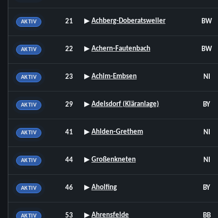
▸
Achberg-Doberatsweiler
21
BW
AKTIV
▸
Achern-Fautenbach
22
BW
AKTIV
▸
Achim-Embsen
23
NI
AKTIV
▸
Adelsdorf (Kläranlage)
29
BY
AKTIV
▸
Ahlden-Grethem
41
NI
AKTIV
▸
Großenkneten
44
NI
AKTIV
▸
Aholfing
46
BY
AKTIV
▸
Ahrensfelde
53
BB
AKTIV