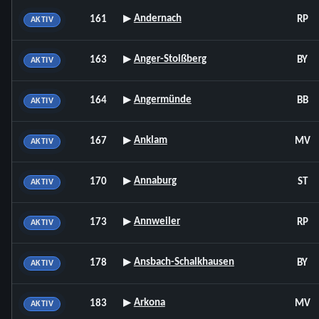
▸
Andernach
161
RP
AKTIV
▸
Anger-Stoißberg
163
BY
AKTIV
▸
Angermünde
164
BB
AKTIV
▸
Anklam
167
MV
AKTIV
▸
Annaburg
170
ST
AKTIV
▸
Annweiler
173
RP
AKTIV
▸
Ansbach-Schalkhausen
178
BY
AKTIV
▸
Arkona
183
MV
AKTIV