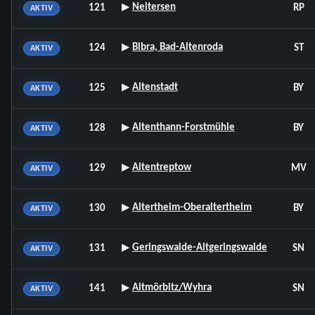
▸
Neitersen
121
RP
AKTIV
▸
Bibra, Bad-Altenroda
124
ST
AKTIV
▸
Altenstadt
125
BY
AKTIV
▸
Altenthann-Forstmühle
128
BY
AKTIV
▸
Altentreptow
129
MV
AKTIV
▸
Altertheim-Oberaltertheim
130
BY
AKTIV
▸
Geringswalde-Altgeringswalde
131
SN
AKTIV
▸
Altmörbitz/Wyhra
141
SN
AKTIV