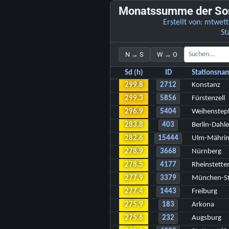
Monatssumme der Son
Erstellt von:
mtwett
St
N → S
W → O
Sd (h)
ID
Stationsna
299.8
2712
Konstanz
299.3
5856
Fürstenzell
296.9
5404
Weihenstep
283.8
403
Berlin-Dahl
282.6
15444
Ulm-Mähri
278.9
3668
Nürnberg
278.5
4177
Rheinstette
277.9
3379
München-S
277.4
1443
Freiburg
275.9
183
Arkona
275.6
232
Augsburg