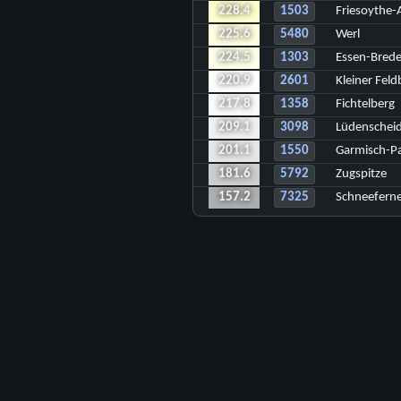
228.4
1503
Friesoythe-
225.6
5480
Werl
224.5
1303
Essen-Bred
220.9
2601
Kleiner Fel
217.8
1358
Fichtelberg
209.1
3098
Lüdenschei
201.1
1550
Garmisch-Pa
181.6
5792
Zugspitze
157.2
7325
Schneefern