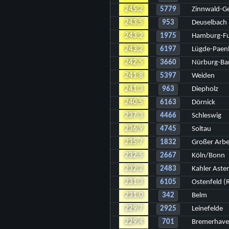
245.2
5779
Zinnwald-G
243.5
953
Deuselbach
243.2
1975
Hamburg-Fu
243.2
6197
Lügde-Paen
242.5
3660
Nürburg-Bar
241.8
5397
Weiden
241.3
963
Diepholz
240.5
6163
Dörnick
237.3
4466
Schleswig
236.9
4745
Soltau
235.7
1832
Großer Arbe
232.5
2667
Köln/Bonn
232.2
2483
Kahler Aste
231.3
6105
Ostenfeld (
231.0
342
Belm
229.7
2925
Leinefelde
229.4
701
Bremerhav