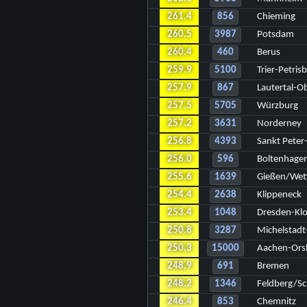
261.4
856
Chieming
260.5
3987
Potsdam
260.4
460
Berus
259.9
5100
Trier-Petris
257.9
867
Lautertal-O
257.5
5705
Würzburg
257.2
3631
Norderney
256.8
4393
Sankt Peter
256.0
596
Boltenhage
255.6
1639
Gießen/Wet
254.4
2638
Klippeneck
253.4
1048
Dresden-Klo
250.8
3287
Michelstadt
250.3
15000
Aachen-Ors
248.9
691
Bremen
248.2
1346
Feldberg/S
246.4
853
Chemnitz