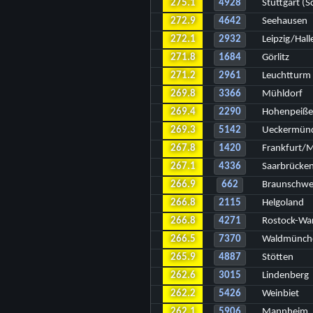
275.1
4928
Stuttgart (
272.9
4642
Seehausen
272.1
2932
Leipzig/Hall
271.8
1684
Görlitz
271.2
2961
Leuchtturm 
269.8
3366
Mühldorf
269.4
2290
Hohenpeiße
269.3
5142
Ueckermün
267.8
1420
Frankfurt/
267.1
4336
Saarbrücke
266.9
662
Braunschwe
266.8
2115
Helgoland
266.8
4271
Rostock-W
266.5
7370
Waldmünch
265.9
4887
Stötten
262.6
3015
Lindenberg
262.2
5426
Weinbiet
262.1
5906
Mannheim