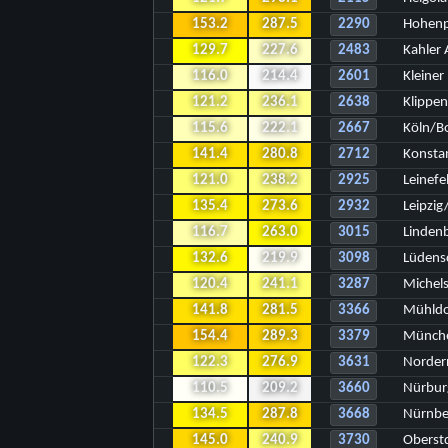
153.2
287.5
2290
Hohenp
129.7
227.6
2483
Kahler 
116.0
214.4
2601
Kleiner
121.2
236.1
2638
Klippe
115.6
222.1
2667
Köln/B
141.4
280.8
2712
Konsta
121.0
238.2
2925
Leinefe
135.4
273.6
2932
Leipzig
116.7
263.0
3015
Linden
132.6
219.9
3098
Lüdens
120.4
241.1
3287
Michel
141.8
281.5
3366
Mühldo
154.4
289.3
3379
Münche
122.3
276.9
3631
Norder
110.5
209.2
3660
Nürbur
134.5
287.8
3668
Nürnbe
145.0
240.9
3730
Oberst