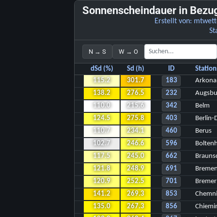
Sonnenscheindauer in Bezu
Erstellt von:
mtwett
St
N → S
W → O
dSd (%)
Sd (h)
ID
Statio
115.2
301.7
183
Arkona
138.2
276.5
232
Augsbu
110.0
215.6
342
Belm
124.5
275.8
403
Berlin-
110.7
234.1
460
Berus
102.7
246.6
596
Bolten
117.5
245.0
662
Brauns
121.8
248.9
691
Breme
120.9
252.5
701
Bremer
141.2
269.3
853
Chemni
135.0
267.3
856
Chiemi