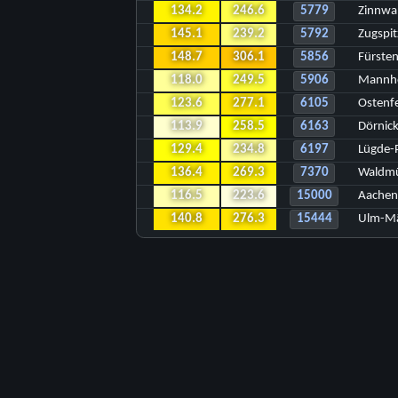
134.2
246.6
5779
Zinnwa
145.1
239.2
5792
Zugspit
148.7
306.1
5856
Fürsten
118.0
249.5
5906
Mannh
123.6
277.1
6105
Ostenf
113.9
258.5
6163
Dörnic
129.4
234.8
6197
Lügde-
136.4
269.3
7370
Waldm
116.5
223.6
15000
Aachen
140.8
276.3
15444
Ulm-Mä