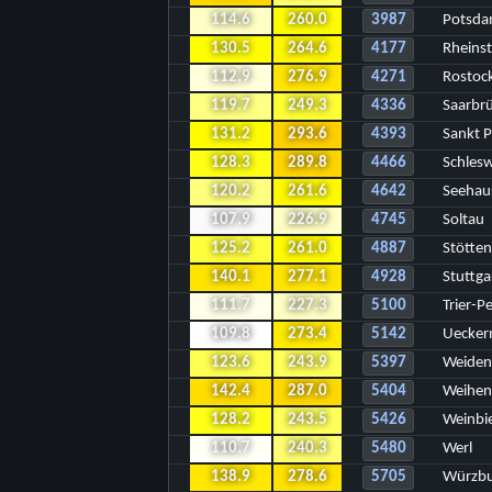
114.6
260.0
3987
Potsd
130.5
264.6
4177
Rheins
112.9
276.9
4271
Rostoc
119.7
249.3
4336
Saarbr
131.2
293.6
4393
Sankt P
128.3
289.8
4466
Schles
120.2
261.6
4642
Seehau
107.9
226.9
4745
Soltau
125.2
261.0
4887
Stötte
140.1
277.1
4928
Stuttga
111.7
227.3
5100
Trier-P
109.8
273.4
5142
Uecke
123.6
243.9
5397
Weide
142.4
287.0
5404
Weihen
128.2
243.5
5426
Weinbi
110.7
240.3
5480
Werl
138.9
278.6
5705
Würzb