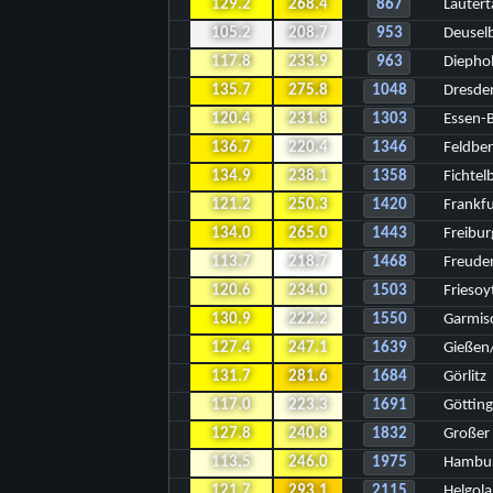
129.2
268.4
867
Lautert
105.2
208.7
953
Deusel
117.8
233.9
963
Diepho
135.7
275.8
1048
Dresde
120.4
231.8
1303
Essen-
136.7
220.4
1346
Feldbe
134.9
238.1
1358
Fichtel
121.2
250.3
1420
Frankf
134.0
265.0
1443
Freibur
113.7
218.7
1468
Freude
120.6
234.0
1503
Frieso
130.9
222.2
1550
Garmis
127.4
247.1
1639
Gießen
131.7
281.6
1684
Görlitz
117.0
223.3
1691
Göttin
127.8
240.8
1832
Großer
113.5
246.0
1975
Hambur
121.7
293.1
2115
Helgol