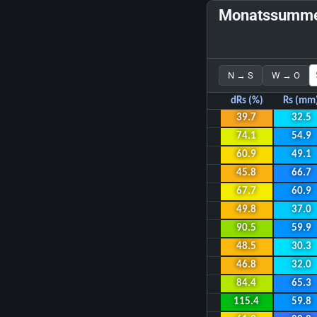
Monatssumme 
N → S
W → O
dRs (%)
Rs (mm
39.7
32.5
74.1
54.9
60.9
49.1
45.8
66.7
67.7
60.9
49.8
37.0
90.5
59.9
48.5
30.3
46.8
32.0
84.4
65.3
115.4
59.8