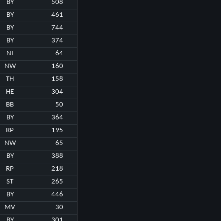
BY
508
BY
461
BY
744
BY
374
NI
64
NW
160
TH
158
HE
304
BB
50
BY
364
RP
195
NW
65
BY
388
RP
218
ST
265
BY
446
MV
30
BY
301