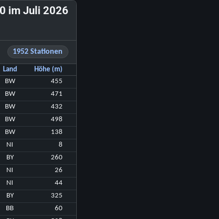
 im Juli 2026
1952 Stationen
Land
Höhe (m)
BW
455
BW
471
BW
432
BW
498
BW
138
NI
8
BY
260
NI
26
NI
44
BY
325
BB
60