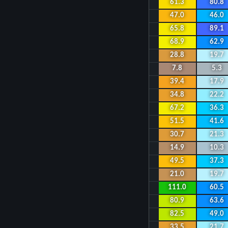
61.3
80.8
47.0
46.0
65.8
89.1
68.9
62.9
28.8
19.7
7.8
5.3
39.4
17.9
34.8
22.2
67.2
36.3
51.5
41.6
30.7
21.3
14.9
10.3
49.5
37.3
21.0
19.7
111.0
60.5
80.9
63.6
82.5
49.0
33.5
21.7