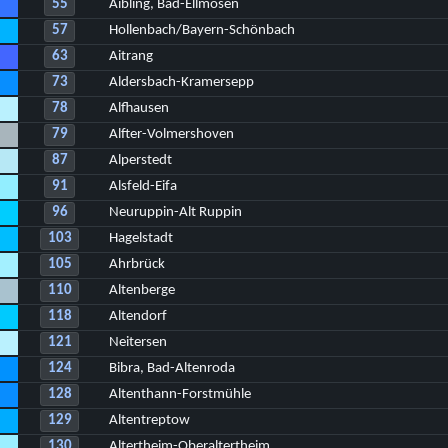
55
Aibling, Bad-Ellmosen
57
Hollenbach/Bayern-Schönbach
63
Aitrang
73
Aldersbach-Kramersepp
78
Alfhausen
79
Alfter-Volmershoven
87
Alperstedt
91
Alsfeld-Eifa
96
Neuruppin-Alt Ruppin
103
Hagelstadt
105
Ahrbrück
110
Altenberge
118
Altendorf
121
Neitersen
124
Bibra, Bad-Altenroda
128
Altenthann-Forstmühle
129
Altentreptow
130
Altertheim-Oberaltertheim