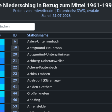
Niederschlag in Bezug zum Mittel 1961-1990
Erstellt von:
mtwetter.de
| Datenbasis: DWD,
dwd.de
Stand:
31.07.2026
)
ID
Stationsname
6
Aalen-Unterrombach
19
Abtsgmünd-Neubronn
20
Abtsgmünd-Untergröningen
21
Achberg-Doberatsweiler
22
Achern-Fautenbach
23
Achim-Embsen
29
Adelsdorf (Kläranlage)
41
Ahlden-Grethem
44
Großenkneten
46
Aholfing
53
Ahrensfelde