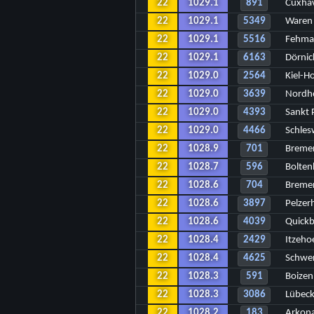
22
1029.1
891
Cuxha
22
1029.1
5349
Waren 
22
1029.1
5516
Fehma
22
1029.1
6163
Dörnic
22
1029.0
2564
Kiel-H
22
1029.0
3639
Nordh
22
1029.0
4393
Sankt 
22
1029.0
4466
Schles
22
1028.9
701
Breme
22
1028.7
596
Bolte
22
1028.6
704
Breme
22
1028.6
3897
Pelzer
22
1028.6
4039
Quick
22
1028.4
2429
Itzeho
22
1028.4
4625
Schwe
22
1028.3
591
Boizen
22
1028.3
3086
Lübeck
22
1028.2
183
Arkon