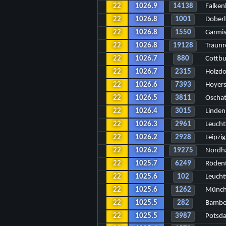
22
1026.9
14138
Falken
22
1026.8
1001
Doberl
22
1026.8
1550
Garmis
22
1026.8
19128
Traunr
22
1026.7
880
Cottb
22
1026.7
2315
Holzdo
22
1026.6
7393
Hoyer
22
1026.5
3811
Oscha
22
1026.4
3015
Linden
22
1026.3
2961
Leucht
22
1026.2
2928
Leipzi
22
1026.2
19275
Nordh
22
1025.7
6249
Rödent
22
1025.6
102
Leucht
22
1025.6
1262
Münch
22
1025.5
282
Bambe
22
1025.5
3987
Potsd