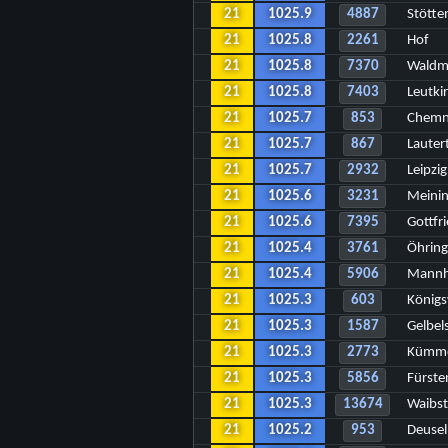
21
1025.9
4887
Stötte
21
1025.8
2261
Hof
21
1025.8
7370
Waldm
21
1025.8
7403
Leutki
21
1025.7
853
Chemn
21
1025.7
867
Lauter
21
1025.7
2932
Leipzi
21
1025.6
3231
Meini
21
1025.6
7395
Gottfr
21
1025.4
3761
Öhrin
21
1025.4
5906
Mann
21
1025.3
603
Königs
21
1025.3
1587
Gelbel
21
1025.3
2773
Kümme
21
1025.3
5856
Fürste
21
1025.3
13674
Waibst
21
1025.2
953
Deuse