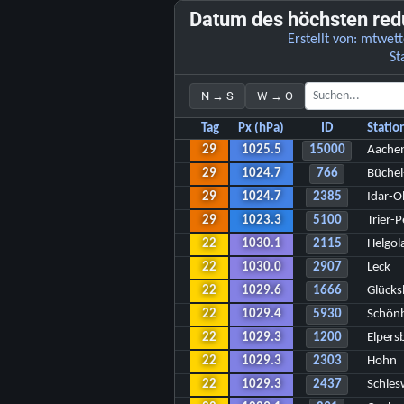
Datum des höchsten red
Erstellt von:
mtwett
St
N → S
W → O
Tag
Px (hPa)
ID
Stati
29
1025.5
15000
Aache
29
1024.7
766
Büchel
29
1024.7
2385
Idar-O
29
1023.3
5100
Trier-P
22
1030.1
2115
Helgol
22
1030.0
2907
Leck
22
1029.6
1666
Glücks
22
1029.4
5930
Schön
22
1029.3
1200
Elpers
22
1029.3
2303
Hohn
22
1029.3
2437
Schles