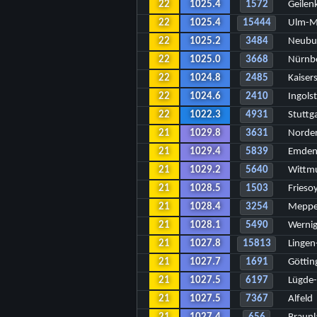
22
1025.4
1572
Geilen
22
1025.4
15444
Ulm-M
22
1025.2
3484
Neubu
22
1025.0
3668
Nürnb
22
1024.8
2485
Kaiser
22
1024.6
2410
Ingols
22
1022.3
4931
Stuttg
21
1029.8
3631
Norde
21
1029.4
5839
Emde
21
1029.2
5640
Wittm
21
1028.5
1503
Frieso
21
1028.4
3254
Mepp
21
1028.1
5490
Werni
21
1027.8
15813
Linge
21
1027.7
1691
Göttin
21
1027.5
6197
Lügde
21
1027.5
7367
Alfeld