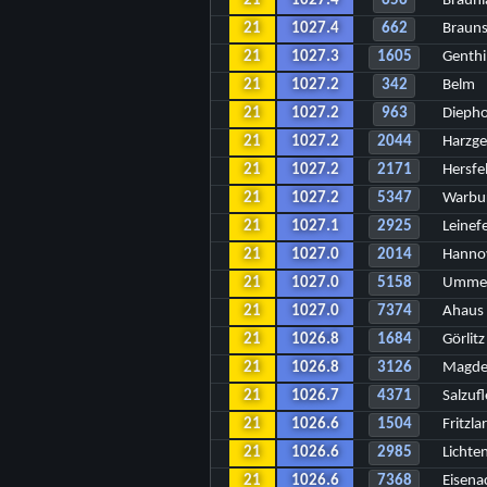
21
1027.4
656
Braunl
21
1027.4
662
Braun
21
1027.3
1605
Genth
21
1027.2
342
Belm
21
1027.2
963
Diepho
21
1027.2
2044
Harzg
21
1027.2
2171
Hersfe
21
1027.2
5347
Warbu
21
1027.1
2925
Leinef
21
1027.0
2014
Hanno
21
1027.0
5158
Umme
21
1027.0
7374
Ahaus
21
1026.8
1684
Görlitz
21
1026.8
3126
Magde
21
1026.7
4371
Salzuf
21
1026.6
1504
Fritzla
21
1026.6
2985
Lichte
21
1026.6
7368
Eisena