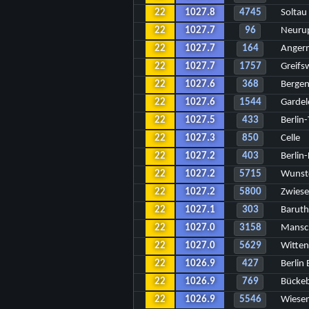
22
1027.8
4745
Soltau
22
1027.7
96
Neurup
22
1027.7
164
Anger
22
1027.7
1757
Greifs
22
1027.6
368
Berge
22
1027.6
1544
Gardel
22
1027.5
433
Berlin
22
1027.3
850
Celle
22
1027.2
403
Berlin
22
1027.2
5715
Wunst
22
1027.2
5800
Zwiese
22
1027.1
303
Barut
22
1027.0
3158
Mans
22
1027.0
5629
Witten
22
1026.9
427
Berlin
22
1026.9
769
Bücke
22
1026.9
5546
Wiese