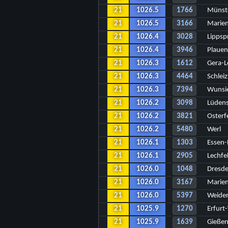
21
1026.5
1766
Münst
21
1026.5
3166
Marie
21
1026.4
3028
Lippsp
21
1026.4
3946
Plaue
21
1026.3
1612
Gera-L
21
1026.3
4464
Schleiz
21
1026.3
7394
Wunsi
21
1026.2
3098
Lüden
21
1026.2
3821
Osterf
21
1026.2
5480
Werl
21
1026.1
1303
Essen
21
1026.1
2905
Lechfe
21
1026.0
1048
Dresde
21
1026.0
3167
Marien
21
1026.0
5397
Weide
21
1025.9
1270
Erfurt
21
1025.9
1639
Gieße