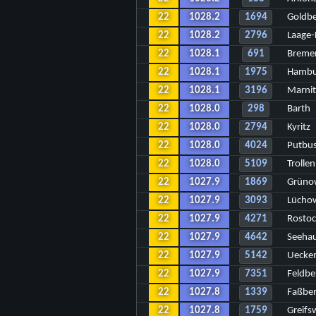
22
1028.2
1694
Goldb
22
1028.2
2796
Laage
22
1028.1
691
Breme
22
1028.1
1975
Hambur
22
1028.1
3196
Marnit
22
1028.0
298
Barth
22
1028.0
2794
Kyritz
22
1028.0
4024
Putbu
22
1028.0
5109
Trolle
22
1027.9
1869
Grün
22
1027.9
3093
Lücho
22
1027.9
4271
Rosto
22
1027.9
4642
Seeha
22
1027.9
5142
Uecke
22
1027.9
7351
Feldb
22
1027.8
1339
Faßbe
22
1027.8
1759
Greifs